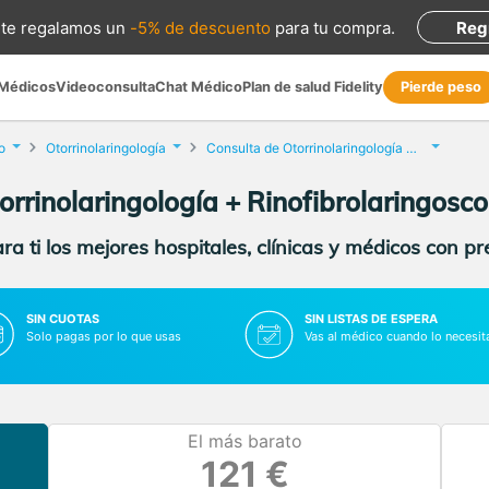
te regalamos
un
-5% de descuento
para tu compra
.
Reg
 Médicos
Videoconsulta
Chat Médico
Plan de salud Fidelity
Pierde peso
o
Otorrinolaringología
Consulta de Otorrinolaringología + Rinofibrolaringoscopia
orrinolaringología + Rinofibrolaringosco
a ti los mejores hospitales, clínicas y médicos con p
SIN CUOTAS
SIN LISTAS DE ESPERA
Solo pagas por lo que usas
Vas al médico cuando lo necesit
El más barato
121 €