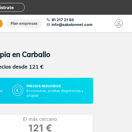
ístrate
91 217 21 93
Plan empresas
info@saludonnet.com
pia en Carballo
recios desde 121 €
PRECIOS REDUCIDOS
as
En consultas, pruebas diagnósticas y
cirugías
El más cercano
121 €