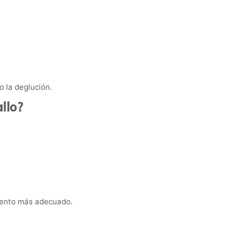
o la deglución.
llo?
miento más adecuado.