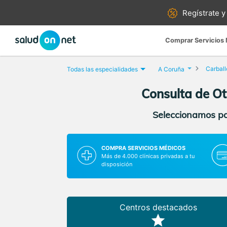
Regístrate y
Comprar Servicios
Carball
Todas las especialidades
A Coruña
Consulta de Ot
Seleccionamos par
COMPRA SERVICIOS MÉDICOS
Más de 4.000 clínicas privadas a tu
disposición
Centros destacados