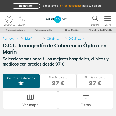
Regístrate
te regalamos
-5% de descuento
para tu compra
MI CUENTA
LLAMAR
BUSCAR
MENU
Especialidades
Videoconsulta
Chat Médico
Plan de salud Fidelity
Pontevedra
Marín
Oftalmología
O.C.T. Tomografía de Coherencia Óptica
O.C.T. Tomografía de Coherencia Óptica en
Marín
Seleccionamos para ti los mejores hospitales, clínicas y
médicos con precios desde 97 €
El más barato
El más cercano
Centros destacados
97 €
97 €
Ver mapa
Filtros