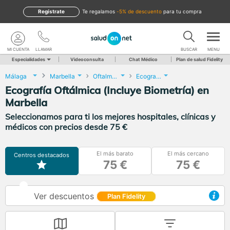
Regístrate
te regalamos
-5% de descuento
para tu compra
MI CUENTA
LLAMAR
BUSCAR
MENU
Especialidades
Videoconsulta
Chat Médico
Plan de salud Fidelity
Málaga
Marbella
Oftalmología
Ecografía Oftálmica (Incluye Biometría)
Ecografía Oftálmica (Incluye Biometría) en
Marbella
Seleccionamos para ti los mejores hospitales, clínicas y
médicos con precios desde 75 €
El más barato
El más cercano
Centros destacados
75 €
75 €
Ver descuentos
Plan Fidelity