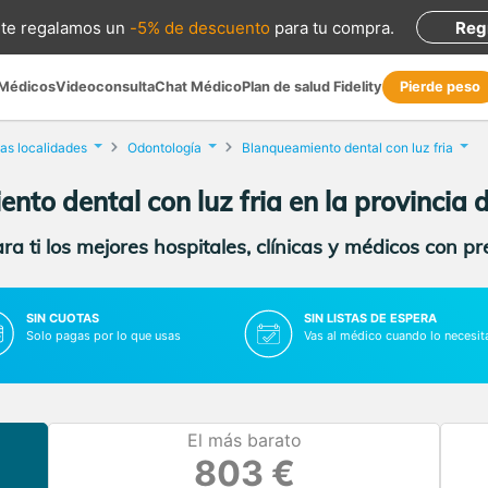
te regalamos
un
-5% de descuento
para tu compra
.
Reg
 Médicos
Videoconsulta
Chat Médico
Plan de salud Fidelity
Pierde peso
as localidades
Odontología
Blanqueamiento dental con luz fria
to dental con luz fria en la provincia 
a ti los mejores hospitales, clínicas y médicos con p
SIN CUOTAS
SIN LISTAS DE ESPERA
Solo pagas por lo que usas
Vas al médico cuando lo necesit
El más barato
803 €