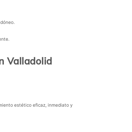
idóneo.
ente.
n Valladolid
iento estético eficaz, inmediato y