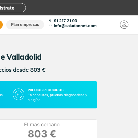
ístrate
91 217 21 93
Plan empresas
info@saludonnet.com
de Valladolid
recios desde 803 €
PRECIOS REDUCIDOS
as
En consultas, pruebas diagnósticas y
cirugías
El más cercano
803 €