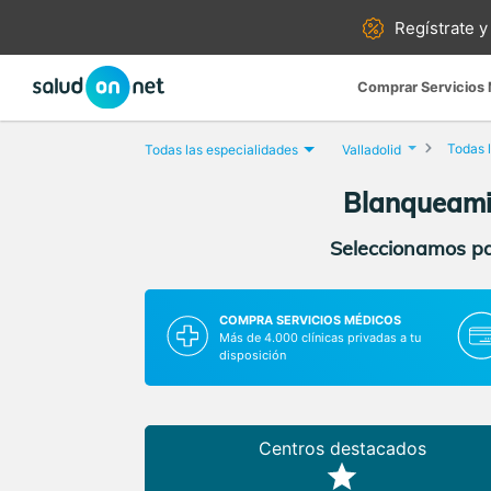
Regístrate y
Comprar Servicios
Todas l
Todas las especialidades
Valladolid
Blanqueamien
Seleccionamos par
COMPRA SERVICIOS MÉDICOS
Más de 4.000 clínicas privadas a tu
disposición
Centros destacados