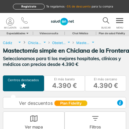
Regístrate
te regalamos
-5% de descuento
para tu compra
MI CUENTA
LLAMAR
BUSCAR
MENU
Especialidades
Videoconsulta
Chat Médico
Plan de salud Fidelity
Cádiz
Chiclana de la Frontera
Obstetricia y Ginecología
Mastectomía simple
Mastectomía simple en Chiclana de la Frontera
Seleccionamos para ti los mejores hospitales, clínicas y
médicos con precios desde 4.390 €
El más barato
El más cercano
Centros destacados
4.390 €
4.390 €
Ver descuentos
Plan Fidelity
Ver mapa
Filtros