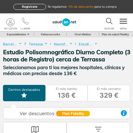
Regístrate
te regalamos
-5% de descuento
para tu compra
MI CUENTA
LLAMAR
BUSCAR
MENU
Especialidades
Videoconsulta
Chat Médico
Plan de salud Fidelity
Barcelona
Terrassa
Neurofisiología Clínica
Estudio Polisomnográfico Diurno Completo (3 horas de Registro)
Estudio Polisomnográfico Diurno Completo (3
horas de Registro) cerca de Terrassa
Seleccionamos para ti los mejores hospitales, clínicas y
médicos con precios desde 136 €
El más barato
El más cercano
Centros destacados
136 €
329 €
Ver descuentos
Plan Fidelity