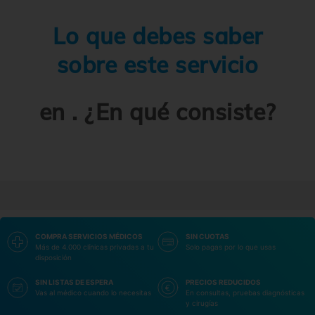
Lo que debes saber
sobre este servicio
en . ¿En qué consiste?
COMPRA SERVICIOS MÉDICOS
SIN CUOTAS
Más de 4.000 clínicas privadas a tu
Solo pagas por lo que usas
disposición
SIN LISTAS DE ESPERA
PRECIOS REDUCIDOS
Vas al médico cuando lo necesitas
En consultas, pruebas diagnósticas
y cirugías