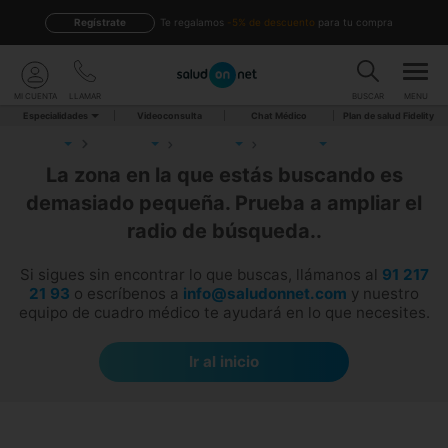
Regístrate
te regalamos
-5% de descuento
para tu compra
MI CUENTA
LLAMAR
BUSCAR
MENU
Especialidades
Videoconsulta
Chat Médico
Plan de salud Fidelity
La zona en la que estás buscando es
demasiado pequeña. Prueba a ampliar el
radio de búsqueda..
Si sigues sin encontrar lo que buscas, llámanos al
91 217
21 93
o escríbenos a
info@saludonnet.com
y nuestro
equipo de cuadro médico te ayudará en lo que necesites.
Ir al inicio