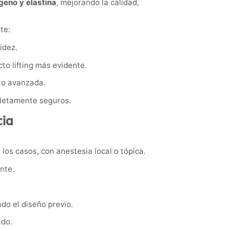
geno y elastina
, mejorando la calidad,
te:
idez.
to lifting más evidente.
 o avanzada.
pletamente seguros.
cia
 los casos, con anestesia local o tópica.
ente.
do el diseño previo.
ado.