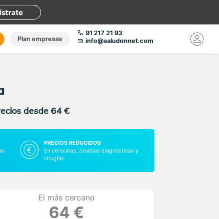
ístrate
91 217 21 93
Plan empresas
info@saludonnet.com
a
recios desde 64 €
PRECIOS REDUCIDOS
as
En consultas, pruebas diagnósticas y
cirugías
El más cercano
64 €