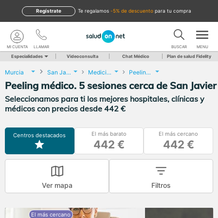
Regístrate
te regalamos
-5% de descuento
para tu compra
MI CUENTA
LLAMAR
BUSCAR
MENU
Especialidades
Videoconsulta
Chat Médico
Plan de salud Fidelity
Murcia
San Javier
Medicina Estética
Peeling médico. 5 sesiones
Peeling médico. 5 sesiones cerca de San Javier
Seleccionamos para ti los mejores hospitales, clínicas y
médicos con precios desde 442 €
El más barato
El más cercano
Centros destacados
442 €
442 €
Ver mapa
Filtros