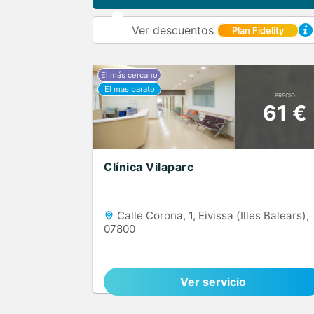
Ver descuentos
Plan Fidelity
PRECIO
61 €
Clínica Vilaparc
Calle Corona, 1, Eivissa (Illes Balears),
07800
Ver servicio