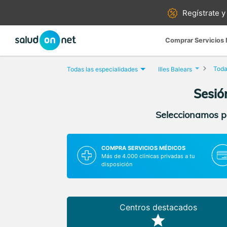
Regístrate y
Comprar Servicios
Toda
Todas las especialidades
Illes Balears
Sesió
Seleccionamos pa
COMPRA SERVICIOS MÉDICOS
Más de 4.000 clínicas privadas a tu
disposición
Centros destacados