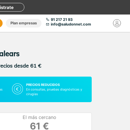
ístrate
91 217 21 93
Plan empresas
info@saludonnet.com
alears
recios desde 61 €
PRECIOS REDUCIDOS
as
En consultas, pruebas diagnósticas y
cirugías
El más cercano
61 €