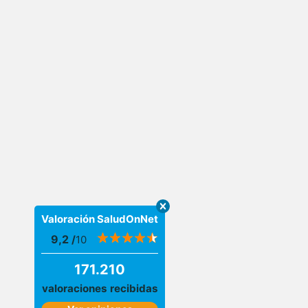
Valoración SaludOnNet
9,2
/
10
171.210
valoraciones recibidas