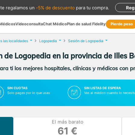
te regalamos
un
-5% de descuento
para tu compra
.
Reg
 Médicos
Videoconsulta
Chat Médico
Plan de salud Fidelity
Pierde peso
s las localidades
Logopedia
Sesión de Logopedia
n de Logopedia en la provincia de Illes B
ra ti los mejores hospitales, clínicas y médicos con p
SIN CUOTAS
SIN LISTAS DE ESPERA
Solo pagas por lo que usas
Vas al médico cuando lo necesit
El más barato
61 €