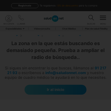
Regístrate
te regalamos
-5% de descuento
para tu compra
MI CUENTA
LLAMAR
BUSCAR
MENU
Especialidades
Videoconsulta
Chat Médico
Plan de salud Fidelity
La zona en la que estás buscando es
demasiado pequeña. Prueba a ampliar el
radio de búsqueda..
Si sigues sin encontrar lo que buscas, llámanos al
91 217
21 93
o escríbenos a
info@saludonnet.com
y nuestro
equipo de cuadro médico te ayudará en lo que necesites.
Ir al inicio