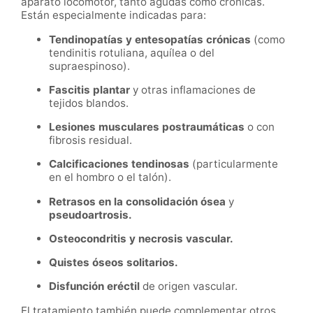
aparato locomotor, tanto agudas como crónicas.
Están especialmente indicadas para:
Tendinopatías y entesopatías crónicas
(como
tendinitis rotuliana, aquílea o del
supraespinoso).
Fascitis plantar
y otras inflamaciones de
tejidos blandos.
Lesiones musculares postraumáticas
o con
fibrosis residual.
Calcificaciones tendinosas
(particularmente
en el hombro o el talón).
Retrasos en la consolidación ósea
y
pseudoartrosis.
Osteocondritis y necrosis vascular.
Quistes óseos solitarios.
Disfunción eréctil
de origen vascular.
El tratamiento también puede complementar otros