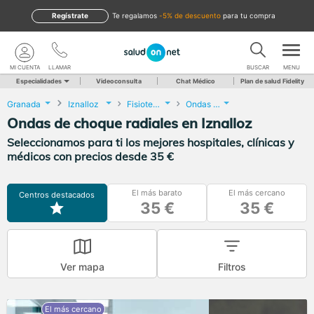
Regístrate
te regalamos
-5% de descuento
para tu compra
MI CUENTA
LLAMAR
BUSCAR
MENU
Especialidades
Videoconsulta
Chat Médico
Plan de salud Fidelity
Granada
Iznalloz
Fisioterapia
Ondas de choque radiales
Ondas de choque radiales en Iznalloz
Seleccionamos para ti los mejores hospitales, clínicas y
médicos con precios desde 35 €
El más barato
El más cercano
Centros destacados
35 €
35 €
Ver mapa
Filtros