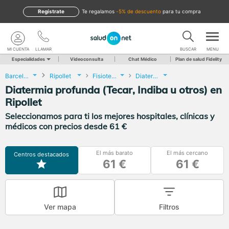
Regístrate
te regalamos
-5% de descuento
para tu compra
MI CUENTA
LLAMAR
BUSCAR
MENU
Especialidades
Videoconsulta
Chat Médico
Plan de salud Fidelity
Barcelona
Ripollet
Fisioterapia
Diatermia profunda (Tecar, Indiba u otros)
Diatermia profunda (Tecar, Indiba u otros) en
Ripollet
Seleccionamos para ti los mejores hospitales, clínicas y
médicos con precios desde 61 €
El más barato
El más cercano
Centros destacados
61 €
61 €
Ver mapa
Filtros