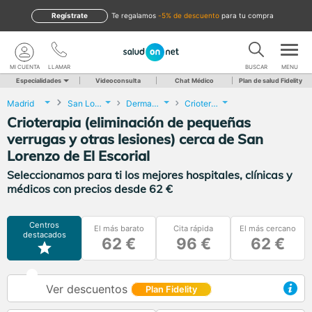
Regístrate
te regalamos
-5% de descuento
para tu compra
MI CUENTA
LLAMAR
BUSCAR
MENU
Especialidades
Videoconsulta
Chat Médico
Plan de salud Fidelity
Madrid
San Lorenzo de El Escorial
Dermatología
Crioterapia (eliminación de pequeñas verrugas y otras lesiones)
Crioterapia (eliminación de pequeñas
verrugas y otras lesiones) cerca de San
Lorenzo de El Escorial
Seleccionamos para ti los mejores hospitales, clínicas y
médicos con precios desde 62 €
Centros
El más barato
Cita rápida
El más cercano
destacados
62 €
96 €
62 €
Ver descuentos
Plan Fidelity