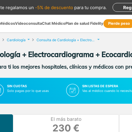
te regalamos
un
-5% de descuento
para tu compra
.
Reg
 Médicos
Videoconsulta
Chat Médico
Plan de salud Fidelity
Pierde peso
Cardiología
Consulta de Cardiología + Electrocardiograma + Ecocardiograma
iología + Electrocardiograma + Ecocard
a ti los mejores hospitales, clínicas y médicos con p
SIN CUOTAS
SIN LISTAS DE ESPERA
Solo pagas por lo que usas
Vas al médico cuando lo necesit
El más barato
230 €