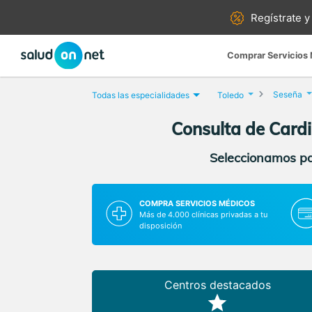
Regístrate y
Comprar Servicios
Seseña
Todas las especialidades
Toledo
Consulta de Card
Seleccionamos par
COMPRA SERVICIOS MÉDICOS
Más de 4.000 clínicas privadas a tu
disposición
Centros destacados