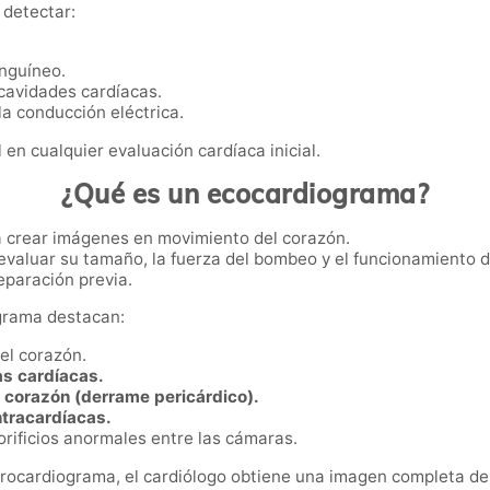
 detectar:
anguíneo.
cavidades cardíacas.
la conducción eléctrica.
en cualquier evaluación cardíaca inicial.
¿Qué es un ecocardiograma?
ra crear imágenes en movimiento del corazón.
evaluar su tamaño, la fuerza del bombeo y el funcionamiento d
eparación previa.
ograma destacan:
el corazón.
as cardíacas.
l corazón (derrame pericárdico).
ntracardíacas.
orificios anormales entre las cámaras.
ocardiograma, el cardiólogo obtiene una imagen completa del