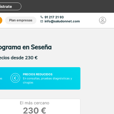
ístrate
91 217 21 93
Plan empresas
info@saludonnet.com
iograma en Seseña
recios desde 230 €
PRECIOS REDUCIDOS
as
En consultas, pruebas diagnósticas y
cirugías
El más cercano
230 €