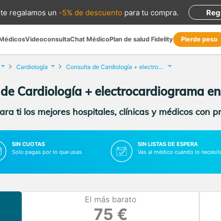
te regalamos
un
-5% de descuento
para tu compra
.
Reg
 Médicos
Videoconsulta
Chat Médico
Plan de salud Fidelity
Pierde peso
Cardiología
Consulta de Cardiología + electrocardiograma
 de Cardiología + electrocardiograma e
ra ti los mejores hospitales, clínicas y médicos con p
SIN CUOTAS
SIN LISTAS DE ESPERA
Solo pagas por lo que usas
Vas al médico cuando lo necesit
El más barato
75 €