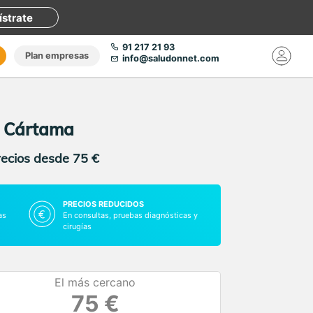
ístrate
91 217 21 93
Plan empresas
info@saludonnet.com
n Cártama
recios desde 75 €
PRECIOS REDUCIDOS
as
En consultas, pruebas diagnósticas y
cirugías
El más cercano
75 €