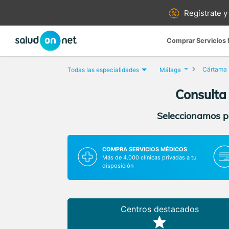
Regístrate y
Comprar Servicios
Cártama
Todas las especialidades
Málaga
Consulta
Seleccionamos pa
COMPRA SERVICIOS MÉDICOS
Más de 4.000 clínicas privadas a tu
disposición
Centros destacados