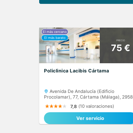
PRECIO
75 €
Policlinica Lacibis Cártama
Avenida De Andalucía (Edificio
Procolamar), 77, Cártama (Málaga), 295
(10 valoraciones)
7,8
Ver servicio