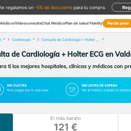
te regalamos
un
-5% de descuento
para tu compra
.
Reg
 Médicos
Videoconsulta
Chat Médico
Plan de salud Fidelity
Pierde peso
o
Cardiología
Consulta de Cardiología + Holter ECG
lta de Cardiología + Holter ECG en Val
a ti los mejores hospitales, clínicas y médicos con p
SIN CUOTAS
SIN LISTAS DE ESPERA
Solo pagas por lo que usas
Vas al médico cuando lo necesit
El más barato
121 €