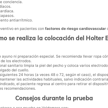
e conciencia.
díacos.
cardíaca.
capasos.
iento antiarrítmico.
eventivo en pacientes con
factores de riesgo cardiovascular
o
o se realiza la colocación del Holter
 ayuno ni preparación especial. Se recomienda llevar ropa cóm
 de los electrodos.
onal sanitario limpia la piel del pecho y coloca varios electro
olgado del cuello.
siguientes 24 horas (a veces 48 o 72, según el caso), el dispos
antener las actividades habituales, salvo indicación contraria
ndicado, el paciente regresa al centro para retirar el dispositi
les recomendaciones.
Consejos durante la prueba
eterse a esa prueba en Valdemoro son: