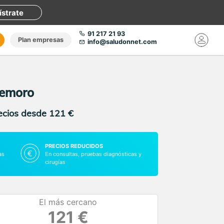
ístrate
91 217 21 93
Plan empresas
info@saludonnet.com
demoro
recios desde 121 €
PRECIOS REDUCIDOS
as
En consultas, pruebas diagnósticas y
cirugías
El más cercano
121 €