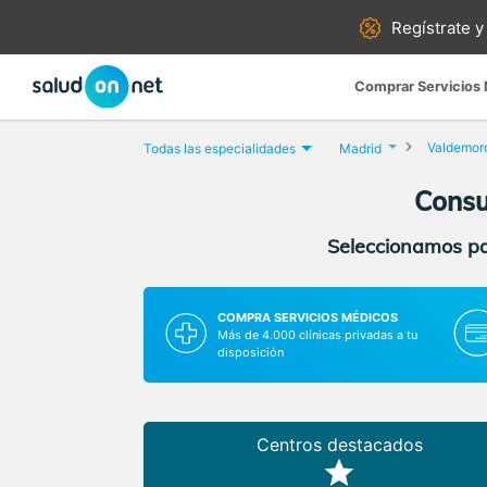
Regístrate y
Comprar Servicios
Valdemor
Todas las especialidades
Madrid
Consu
Seleccionamos par
COMPRA SERVICIOS MÉDICOS
Más de 4.000 clínicas privadas a tu
disposición
Centros destacados