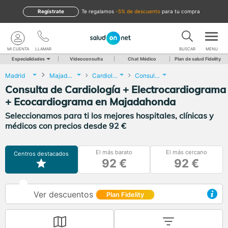
Regístrate
te regalamos
-5% de descuento
para tu compra
MI CUENTA
LLAMAR
BUSCAR
MENU
Especialidades
Videoconsulta
Chat Médico
Plan de salud Fidelity
Madrid
Majadahonda
Cardiología
Consulta de Cardiología + Electrocardiograma + Ecocardiograma
Consulta de Cardiología + Electrocardiograma
+ Ecocardiograma en Majadahonda
Seleccionamos para ti los mejores hospitales, clínicas y
médicos con precios desde 92 €
El más barato
El más cercano
Centros destacados
92 €
92 €
Ver descuentos
Plan Fidelity