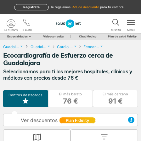
Regístrate
te regalamos
-5% de descuento
para tu compra
MI CUENTA
LLAMAR
BUSCAR
MENU
Especialidades
Videoconsulta
Chat Médico
Plan de salud Fidelity
Guadalajara
Guadalajara
Cardiología
Ecocardiografía de Esfuerzo
Ecocardiografía de Esfuerzo cerca de
Guadalajara
Seleccionamos para ti los mejores hospitales, clínicas y
médicos con precios desde 76 €
El más barato
El más cercano
Centros destacados
76 €
91 €
Ver descuentos
Plan Fidelity