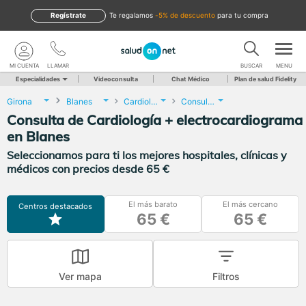
Regístrate
te regalamos
-5% de descuento
para tu compra
MI CUENTA
LLAMAR
BUSCAR
MENU
Especialidades
Videoconsulta
Chat Médico
Plan de salud Fidelity
Girona
Blanes
Cardiología
Consulta de Cardiología + electrocardiograma
Consulta de Cardiología + electrocardiograma
en Blanes
Seleccionamos para ti los mejores hospitales, clínicas y
médicos con precios desde 65 €
El más barato
El más cercano
Centros destacados
65 €
65 €
Ver mapa
Filtros