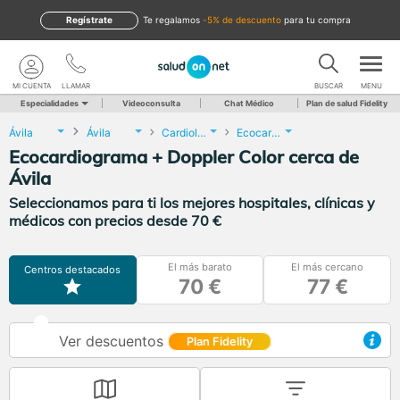
Regístrate
te regalamos
-5% de descuento
para tu compra
MI CUENTA
LLAMAR
BUSCAR
MENU
Especialidades
Videoconsulta
Chat Médico
Plan de salud Fidelity
Ávila
Ávila
Cardiología
Ecocardiograma + Doppler Color
Ecocardiograma + Doppler Color cerca de
Ávila
Seleccionamos para ti los mejores hospitales, clínicas y
médicos con precios desde 70 €
El más barato
El más cercano
Centros destacados
70 €
77 €
Ver descuentos
Plan Fidelity