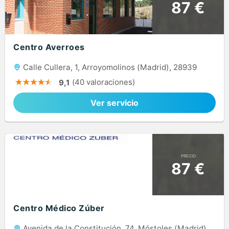
87 €
Centro Averroes
Calle Cullera, 1, Arroyomolinos (Madrid), 28939
(40 valoraciones)
9,1
Ver servicio
PRECIO
87 €
Centro Médico Zúber
Avenida de la Constitución, 74, Móstoles (Madrid),