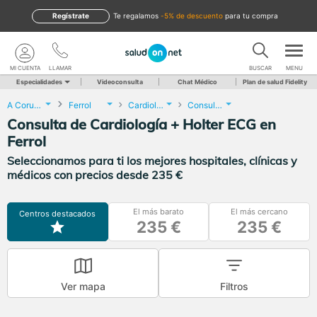
Regístrate
te regalamos
-5% de descuento
para tu compra
MI CUENTA
LLAMAR
BUSCAR
MENU
Especialidades
Videoconsulta
Chat Médico
Plan de salud Fidelity
A Coruña
Ferrol
Cardiología
Consulta de Cardiología + Holter ECG
Consulta de Cardiología + Holter ECG en
Ferrol
Seleccionamos para ti los mejores hospitales, clínicas y
médicos con precios desde 235 €
El más barato
El más cercano
Centros destacados
235 €
235 €
Ver mapa
Filtros