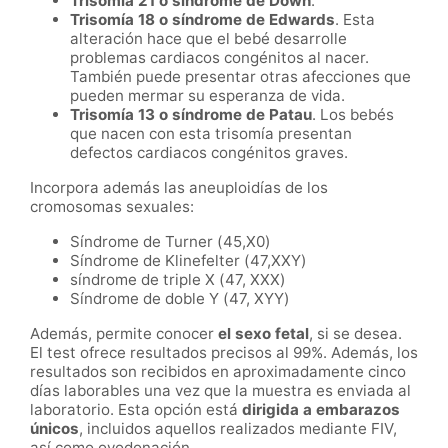
Trisomía 21 o síndrome de Down
.
Trisomía 18 o síndrome de Edwards
. Esta
alteración hace que el bebé desarrolle
problemas cardiacos congénitos al nacer.
También puede presentar otras afecciones que
pueden mermar su esperanza de vida.
Trisomía 13 o síndrome de Patau
. Los bebés
que nacen con esta trisomía presentan
defectos cardiacos congénitos graves.
Incorpora además las aneuploidías de los
cromosomas sexuales:
Síndrome de Turner (45,X0)
Síndrome de Klinefelter (47,XXY)
síndrome de triple X (47, XXX)
Síndrome de doble Y (47, XYY)
Además, permite conocer
el sexo fetal
, si se desea.
El test ofrece resultados precisos al 99%. Además, los
resultados son recibidos en aproximadamente cinco
días laborables una vez que la muestra es enviada al
laboratorio. Esta opción está
dirigida a embarazos
únicos
, incluidos aquellos realizados mediante FIV,
así como ovodonación.