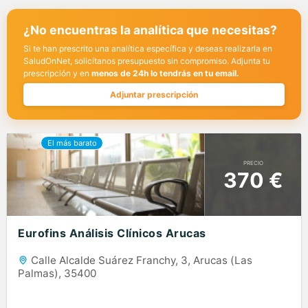
¿No encuentras la analítica que necesitas?
Si te han prescrito una analítica específica y deseas realizarla en
SaludOnNet, solicítanos presupuesto sin compromiso. Adjunta tu
prescripción y en
menos de 24h lo tendrás en tu email.
Adjuntar prescripción
PRECIO
370 €
Eurofins Análisis Clínicos Arucas
Calle Alcalde Suárez Franchy, 3, Arucas (Las
Palmas), 35400