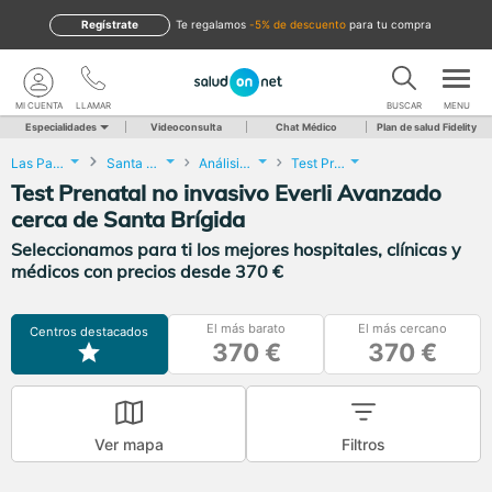
Regístrate
te regalamos
-5% de descuento
para tu compra
MI CUENTA
LLAMAR
BUSCAR
MENU
Especialidades
Videoconsulta
Chat Médico
Plan de salud Fidelity
Las Palmas
Santa Brígida
Análisis Clínicos
Test Prenatal no invasivo Everli Avanzado
Test Prenatal no invasivo Everli Avanzado
cerca de Santa Brígida
Seleccionamos para ti los mejores hospitales, clínicas y
médicos con precios desde 370 €
El más barato
El más cercano
Centros destacados
370 €
370 €
Ver mapa
Filtros