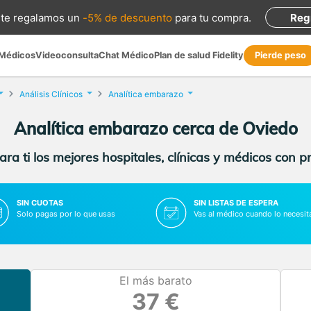
te regalamos
un
-5% de descuento
para tu compra
.
Reg
 Médicos
Videoconsulta
Chat Médico
Plan de salud Fidelity
Pierde peso
Análisis Clínicos
Analítica embarazo
Analítica embarazo cerca de Oviedo
ra ti los mejores hospitales, clínicas y médicos con p
SIN CUOTAS
SIN LISTAS DE ESPERA
Solo pagas por lo que usas
Vas al médico cuando lo necesit
El más barato
37 €