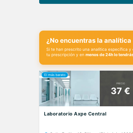
¿No encuentras la analítica
Si te han prescrito una analítica específica 
tu prescripción y en
menos de 24h lo tendrás
PRECIO
37 €
Laboratorio Axpe Central