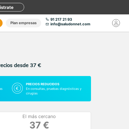
ístrate
91 217 21 93
Plan empresas
info@saludonnet.com
recios desde 37 €
PRECIOS REDUCIDOS
as
En consultas, pruebas diagnósticas y
cirugías
El más cercano
37 €