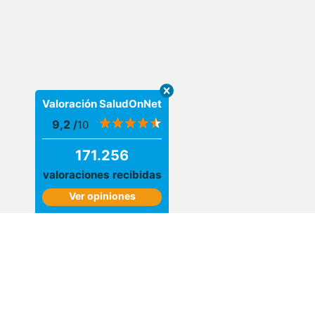
Valoración SaludOnNet
9,2
/
10
171.256
valoraciones recibidas
Ver opiniones