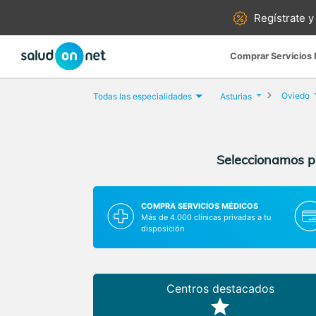
Regístrate y
Comprar Servicios
Oviedo
Todas las especialidades
Asturias
Seleccionamos pa
COMPRA SERVICIOS MÉDICOS
Más de 4.000 clínicas privadas a tu
disposición
Centros destacados