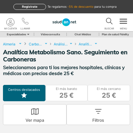
Regístrate
te regalamos
-5% de descuento
para tu compra
MI CUENTA
LLAMAR
BUSCAR
MENU
Especialidades
Videoconsulta
Chat Médico
Plan de salud Fidelity
Almeria
Carboneras
Análisis Clínicos
Analítica Metabolismo Sano. Seguimiento
Analítica Metabolismo Sano. Seguimiento en
Carboneras
Seleccionamos para ti los mejores hospitales, clínicas y
médicos con precios desde 25 €
El más barato
El más cercano
Centros destacados
25 €
25 €
Ver mapa
Filtros