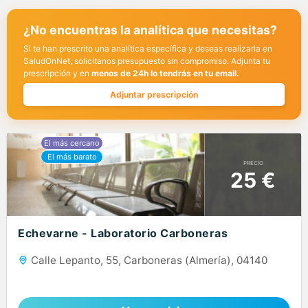
¿No encuentras la analítica que necesitas?
Si te han prescrito una analítica específica y deseas realizarla en
SaludOnNet, solicítanos presupuesto sin compromiso. Adjunta tu
prescripción y en
menos de 24h lo tendrás en tu email.
Adjuntar prescripción
PRECIO
25 €
Echevarne - Laboratorio Carboneras
Calle Lepanto, 55, Carboneras (Almería), 04140