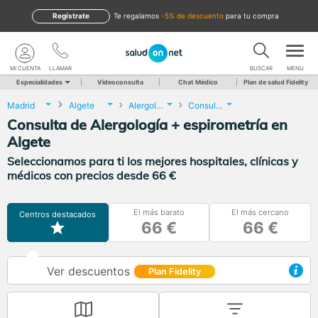
Regístrate
te regalamos
-5% de descuento
para tu compra
MI CUENTA
LLAMAR
BUSCAR
MENU
Especialidades
Videoconsulta
Chat Médico
Plan de salud Fidelity
Madrid
Algete
Alergología
Consulta de Alergología + espirometría
Consulta de Alergología + espirometría en
Algete
Seleccionamos para ti los mejores hospitales, clínicas y
médicos con precios desde 66 €
El más barato
El más cercano
Centros destacados
66 €
66 €
Ver descuentos
Plan Fidelity