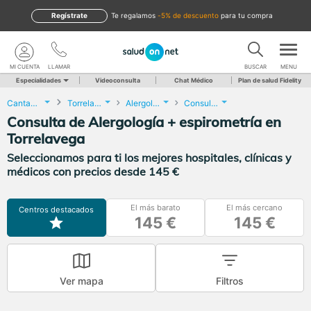
Regístrate
te regalamos
-5% de descuento
para tu compra
MI CUENTA
LLAMAR
BUSCAR
MENU
Especialidades
Videoconsulta
Chat Médico
Plan de salud Fidelity
Cantabria
Torrelavega
Alergología
Consulta de Alergología + espirometría
Consulta de Alergología + espirometría en
Torrelavega
Seleccionamos para ti los mejores hospitales, clínicas y
médicos con precios desde 145 €
El más barato
El más cercano
Centros destacados
145 €
145 €
Ver mapa
Filtros