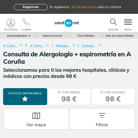
Regístrate
te regalamos
-5% de descuento
para tu compra
MI CUENTA
LLAMAR
BUSCAR
MENU
Especialidades
Videoconsulta
Chat Médico
Plan de salud Fidelity
A Coruña
A Coruña
Alergología
Consulta de Alergología + espirometría
Consulta de Alergología + espirometría en A
Coruña
Seleccionamos para ti los mejores hospitales, clínicas y
médicos con precios desde 98 €
El más barato
El más cercano
Centros destacados
98 €
98 €
Ver mapa
Filtros