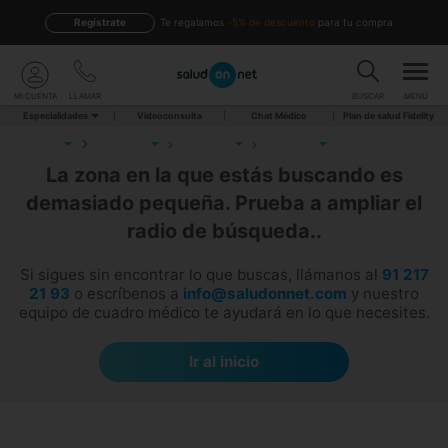
Regístrate
te regalamos
-5% de descuento
para tu compra
MI CUENTA
LLAMAR
BUSCAR
MENU
Especialidades
Videoconsulta
Chat Médico
Plan de salud Fidelity
La zona en la que estás buscando es
demasiado pequeña. Prueba a ampliar el
radio de búsqueda..
Si sigues sin encontrar lo que buscas, llámanos al
91 217
21 93
o escríbenos a
info@saludonnet.com
y nuestro
equipo de cuadro médico te ayudará en lo que necesites.
Ir al inicio