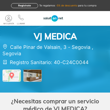
Regístrate
te regalamos
-5% de descuento
para tu compra
MI CUENTA
LLAMAR
VJ MEDICA
Calle Pinar de Valsain, 3
-
Segovia
,
Segovia
Registro Sanitario: 40-C24C0044
¿Necesitas comprar un servicio
médico de VJ MEDICA?