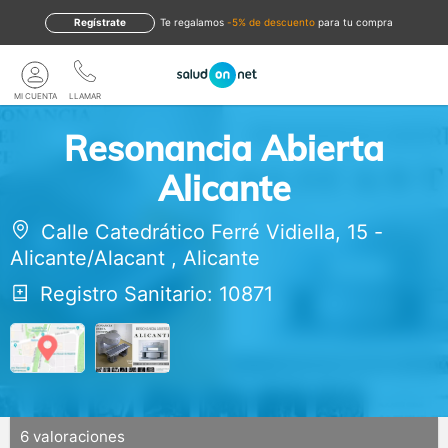
Regístrate
te regalamos
-5% de descuento
para tu compra
MI CUENTA
LLAMAR
Resonancia Abierta
Alicante
Calle Catedrático Ferré Vidiella, 15
-
Alicante/Alacant
,
Alicante
Registro Sanitario: 10871
6 valoraciones