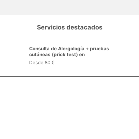
Servicios destacados
Consulta de Alergología + pruebas
cutáneas (prick test) en
Alicante/Alacant
Desde 80 €
Especialidades y servicios
Centros Médicos
Intervenciones quirúrgicas
Valoraciones de pacientes
Síguenos: