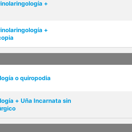
inolaringología +
inolaringología +
copia
ogía o quiropodia
ogía + Uña Incarnata sin
úrgico