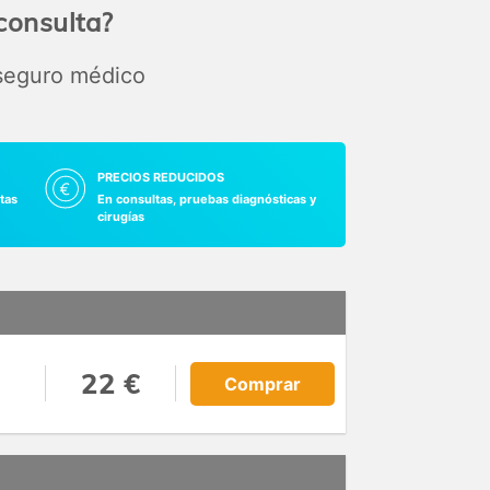
consulta?
 seguro médico
PRECIOS REDUCIDOS
tas
En consultas, pruebas diagnósticas y
cirugías
22 €
Comprar