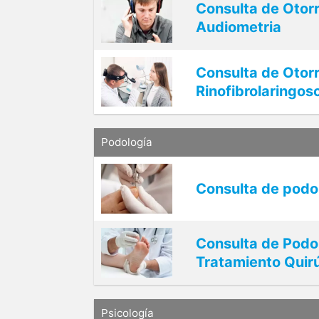
Consulta de Otorr
Audiometria
Consulta de Otorr
Rinofibrolaringos
Podología
Consulta de podol
Consulta de Podol
Tratamiento Quir
Psicología