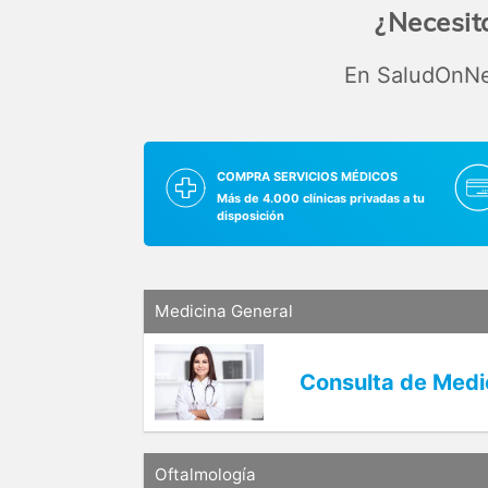
¿Necesit
En SaludOnNet
COMPRA SERVICIOS MÉDICOS
Más de 4.000 clínicas privadas a tu
disposición
Medicina General
Consulta de Medi
Oftalmología