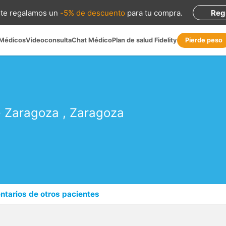
te regalamos
un
-5% de descuento
para tu compra
.
Reg
 Médicos
Videoconsulta
Chat Médico
Plan de salud Fidelity
Pierde peso
-
Zaragoza
,
Zaragoza
tarios de otros pacientes