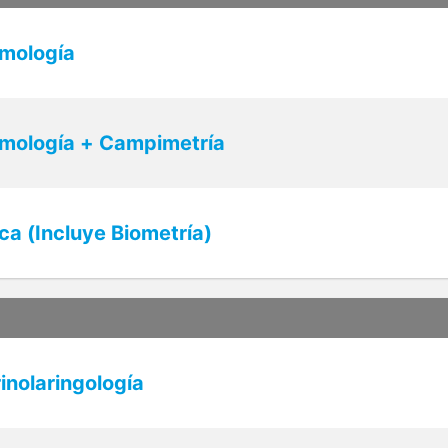
lmología
lmología + Campimetría
ca (Incluye Biometría)
inolaringología