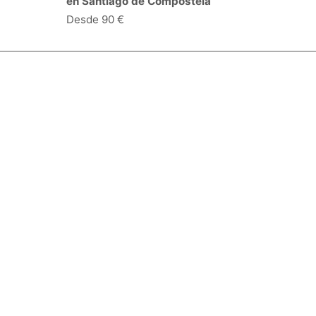
en Santiago de Compostela
Desde 90 €
Especialidades y servicios
Centros Médicos
Intervenciones quirúrgicas
Valoraciones de pacientes
Síguenos:
Descárgate la App:
Empresa
Blog
Quiénes somos
Opciones de contacto
Condiciones de uso