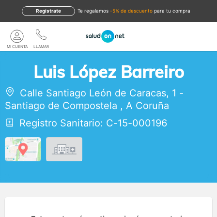
Regístrate
te regalamos
-5% de descuento
para tu compra
MI CUENTA
LLAMAR
Luis López Barreiro
Calle Santiago León de Caracas, 1
-
Santiago de Compostela
,
A Coruña
Registro Sanitario: C-15-000196