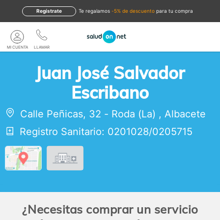
Regístrate
te regalamos
-5% de descuento
para tu compra
MI CUENTA
LLAMAR
Juan José Salvador
Escribano
Calle Peñicas, 32
-
Roda (La)
,
Albacete
Registro Sanitario: 0201028/0205715
¿Necesitas comprar un servicio