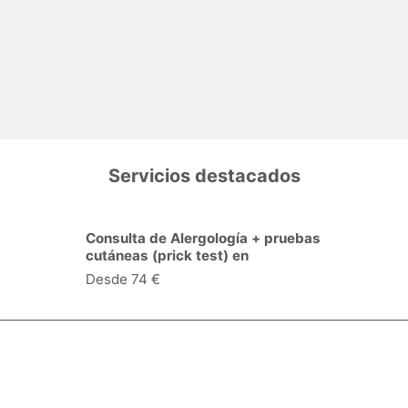
Servicios destacados
Consulta de Alergología + pruebas
cutáneas (prick test) en
Desde 74 €
Especialidades y servicios
Centros Médicos
Intervenciones quirúrgicas
Valoraciones de pacientes