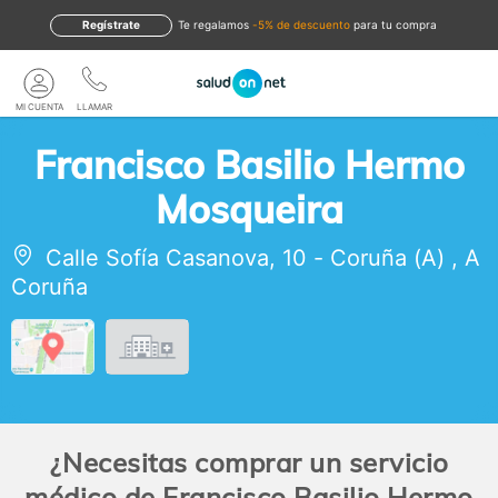
Regístrate
te regalamos
-5% de descuento
para tu compra
MI CUENTA
LLAMAR
Francisco Basilio Hermo
Mosqueira
Calle Sofía Casanova, 10
-
Coruña (A)
,
A
Coruña
¿Necesitas comprar un servicio
médico de Francisco Basilio Hermo