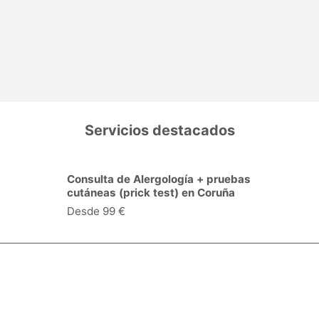
Servicios destacados
Consulta de Alergología + pruebas
cutáneas (prick test) en Coruña
(A)
Desde 99 €
Especialidades y servicios
Centros Médicos
Intervenciones quirúrgicas
Valoraciones de pacientes