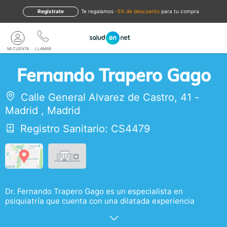
Regístrate
te regalamos
-5% de descuento
para tu compra
MI CUENTA
LLAMAR
Fernando Trapero Gago
Calle General Alvarez de Castro, 41
-
Madrid
,
Madrid
Registro Sanitario: CS4479
Dr. Fernando Trapero Gago es un especialista en
psiquiatría que cuenta con una dilatada experiencia
profesional. Su consulta se ubica en el centro de Madrid.