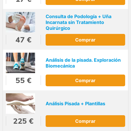
Consulta de Podología + Uña
Incarnata sin Tratamiento
Quirúrgico
47 €
Comprar
Análisis de la pisada. Exploración
Biomecánica
55 €
Comprar
Análisis Pisada + Plantillas
225 €
Comprar