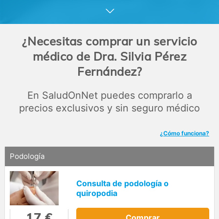
integral del pie: estudios de la pisada, plantillas a medida,
afecciones dermatológicas ( hongos, bacterias,
papilomas…). Callos, durezas, uñas engrosadas,
encarnadas, ortonixia, reconstrucciones ungueales,
¿Necesitas comprar un servicio
solución definitiva uñas encarnadas. Atención a domicilio.
médico de Dra. Silvia Pérez
Fernández?
En SaludOnNet puedes comprarlo a
precios exclusivos y sin seguro médico
¿Cómo funciona?
Podología
Consulta de podología o
quiropodia
17 €
Comprar