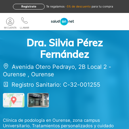
Regístrate
te regalamos
-5% de descuento
para tu compra
MI CUENTA
LLAMAR
Dra. Silvia Pérez
Fernández
Avenida Otero Pedrayo, 2B Local 2
-
Ourense
,
Ourense
Registro Sanitario: C-32-001255
Clínica de podología en Ourense, zona campus
Universitario. Tratamientos personalizados y cuidado