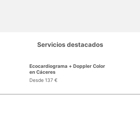
Servicios destacados
Ecocardiograma + Doppler Color
en Cáceres
Desde 137 €
Especialidades y servicios
Centros Médicos
Intervenciones quirúrgicas
Valoraciones de pacientes