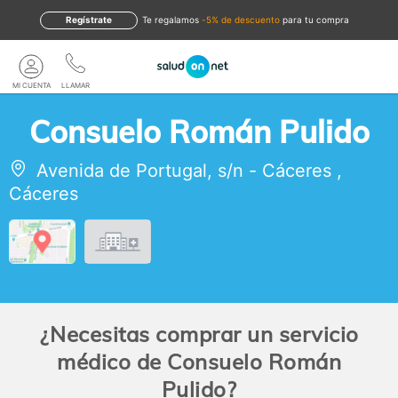
Regístrate
te regalamos
-5% de descuento
para tu compra
MI CUENTA
LLAMAR
Consuelo Román Pulido
Avenida de Portugal, s/n
-
Cáceres
,
Cáceres
¿Necesitas comprar un servicio
médico de Consuelo Román
Pulido?