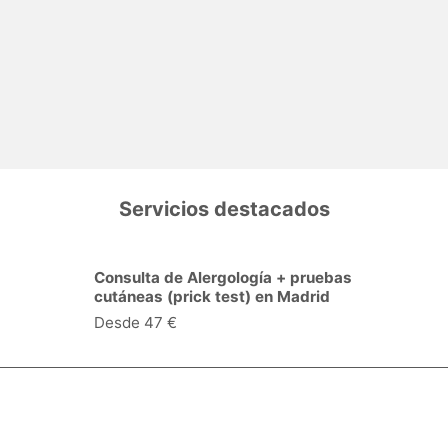
Servicios destacados
Consulta de Alergología + pruebas
cutáneas (prick test) en Madrid
Desde 47 €
Especialidades y servicios
Centros Médicos
Intervenciones quirúrgicas