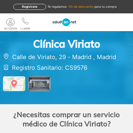
Regístrate
te regalamos
-5% de descuento
para tu compra
MI CUENTA
LLAMAR
Clínica Viriato
Calle de Viriato, 29
-
Madrid
,
Madrid
Registro Sanitario: CS9576
¿Necesitas comprar un servicio
médico de Clínica Viriato?