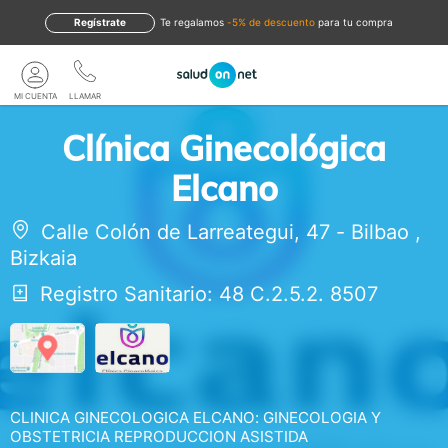
Regístrate
te regalamos
-5% de descuento
para tu compra
MI CUENTA
LLAMAR
Clínica Ginecológica
Elcano
Calle Colón de Larreategui, 47
-
Bilbao
,
Bizkaia
Registro Sanitario: 48 C.2.5.2. 8507
CLINICA GINECOLOGICA ELCANO: GINECOLOGIA Y
OBSTETRICIA REPRODUCCION ASISTIDA