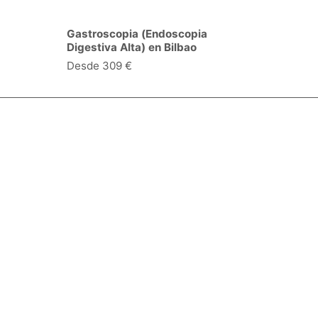
Gastroscopia (Endoscopia
Digestiva Alta) en Bilbao
Desde 309 €
Especialidades y servicios
Centros Médicos
Intervenciones quirúrgicas
Valoraciones de pacientes
Síguenos:
Descárgate la App:
Empresa