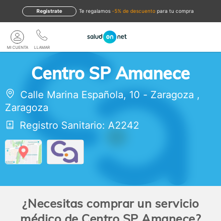
Regístrate
te regalamos
-5% de descuento
para tu compra
MI CUENTA
LLAMAR
Centro SP Amanece
Calle Marina Española, 10
-
Zaragoza
,
Zaragoza
Registro Sanitario: A2242
¿Necesitas comprar un servicio
médico de Centro SP Amanece?