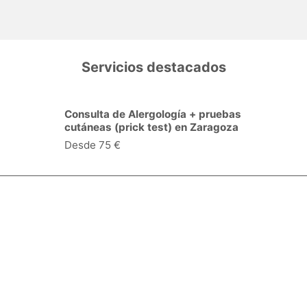
Servicios destacados
Consulta de Alergología + pruebas
cutáneas (prick test) en Zaragoza
Desde 75 €
Especialidades y servicios
Centros Médicos
Intervenciones quirúrgicas
Valoraciones de pacientes
Síguenos: