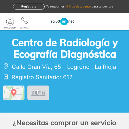
Regístrate
te regalamos
-5% de descuento
para tu compra
MI CUENTA
LLAMAR
Centro de Radiología y
Ecografía Diagnóstica
Calle Gran Vía, 65
-
Logroño
,
La Rioja
Registro Sanitario: 612
¿Necesitas comprar un servicio