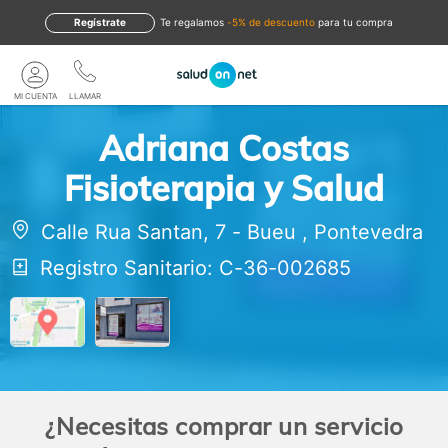
Regístrate
te regalamos
-5% de descuento
para tu compra
MI CUENTA
LLAMAR
Adriana Costas
Fisioterapia y Salud
Calle Rua Santan, 7
-
Bueu
,
Pontevedra
Registro Sanitario: C-36-002685
¿Necesitas comprar un servicio