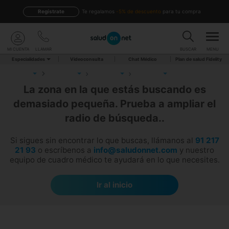
Regístrate
te regalamos
-5% de descuento
para tu compra
MI CUENTA
LLAMAR
BUSCAR
MENU
Especialidades
Videoconsulta
Chat Médico
Plan de salud Fidelity
La zona en la que estás buscando es
demasiado pequeña. Prueba a ampliar el
radio de búsqueda..
Si sigues sin encontrar lo que buscas, llámanos al
91 217
21 93
o escríbenos a
info@saludonnet.com
y nuestro
equipo de cuadro médico te ayudará en lo que necesites.
Ir al inicio