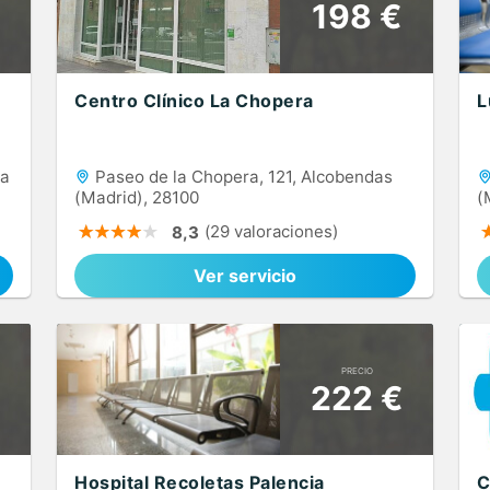
198 €
Centro Clínico La Chopera
L
la
Paseo de la Chopera, 121, Alcobendas
(Madrid), 28100
(
(29 valoraciones)
8,3
Ver servicio
PRECIO
222 €
Hospital Recoletas Palencia
C