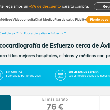
te regalamos
un
-5% de descuento
para tu compra
.
Reg
 Médicos
Videoconsulta
Chat Médico
Plan de salud Fidelity
Pierde peso
Cardiología
Ecocardiografía de Esfuerzo
cocardiografía de Esfuerzo cerca de Ávi
ra ti los mejores hospitales, clínicas y médicos con p
SIN CUOTAS
SIN LISTAS DE ESPERA
Solo pagas por lo que usas
Vas al médico cuando lo necesit
El más barato
76 €