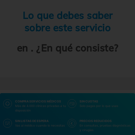
Lo que debes saber
sobre este servicio
en . ¿En qué consiste?
COMPRA SERVICIOS MÉDICOS
SIN CUOTAS
Más de 4.000 clínicas privadas a tu
Solo pagas por lo que usas
disposición
SIN LISTAS DE ESPERA
PRECIOS REDUCIDOS
Vas al médico cuando lo necesitas
En consultas, pruebas diagnósticas
y cirugías