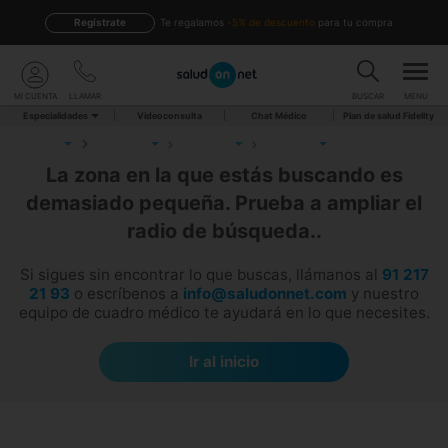
Regístrate
te regalamos
-5% de descuento
para tu compra
MI CUENTA
LLAMAR
BUSCAR
MENU
Especialidades
Videoconsulta
Chat Médico
Plan de salud Fidelity
La zona en la que estás buscando es
demasiado pequeña. Prueba a ampliar el
radio de búsqueda..
Si sigues sin encontrar lo que buscas, llámanos al
91 217
21 93
o escríbenos a
info@saludonnet.com
y nuestro
equipo de cuadro médico te ayudará en lo que necesites.
Ir al inicio