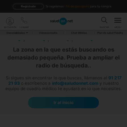
Regístrate
te regalamos
-5% de descuento
para tu compra
MI CUENTA
LLAMAR
BUSCAR
MENU
Especialidades
Videoconsulta
Chat Médico
Plan de salud Fidelity
La zona en la que estás buscando es
demasiado pequeña. Prueba a ampliar el
radio de búsqueda..
Si sigues sin encontrar lo que buscas, llámanos al
91 217
21 93
o escríbenos a
info@saludonnet.com
y nuestro
equipo de cuadro médico te ayudará en lo que necesites.
Ir al inicio