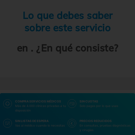
Lo que debes saber
sobre este servicio
en . ¿En qué consiste?
COMPRA SERVICIOS MÉDICOS
SIN CUOTAS
Más de 4.000 clínicas privadas a tu
Solo pagas por lo que usas
disposición
SIN LISTAS DE ESPERA
PRECIOS REDUCIDOS
Vas al médico cuando lo necesitas
En consultas, pruebas diagnósticas
y cirugías