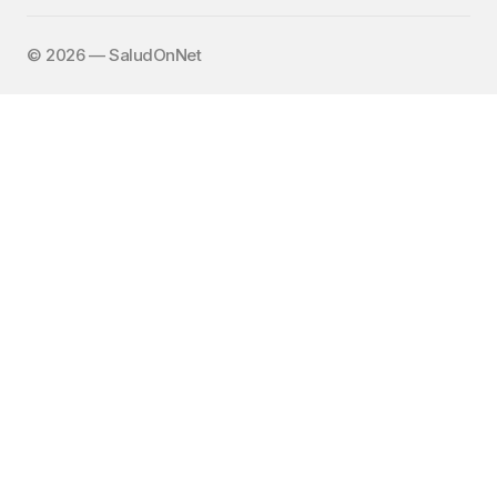
©️ 2026 — SaludOnNet